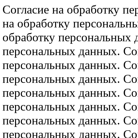
Согласие на обработку пе
на обработку персональны
обработку персональных д
персональных данных. Со
персональных данных. Со
персональных данных. Со
персональных данных. Со
персональных данных. Со
персональных данных. Со
персональных данных. Со