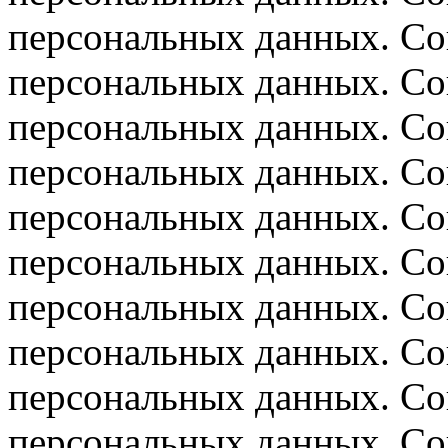
персональных данных. Со
персональных данных. Со
персональных данных. Со
персональных данных. Со
персональных данных. Со
персональных данных. Со
персональных данных. Со
персональных данных. Со
персональных данных. Со
персональных данных. Со