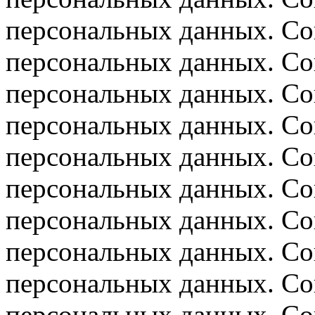
персональных данных. Со
персональных данных. Со
персональных данных. Со
персональных данных. Со
персональных данных. Со
персональных данных. Со
персональных данных. Со
персональных данных. Со
персональных данных. Со
персональных данных. Со