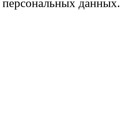
персональных данных.