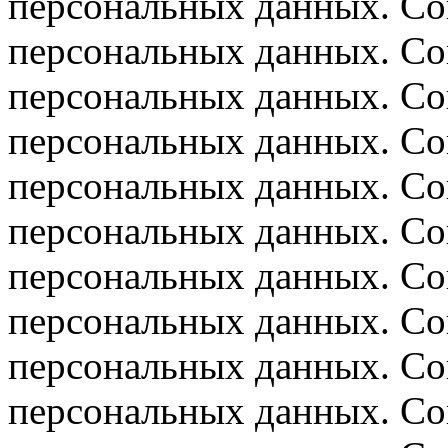
персональных данных. Со
персональных данных. Со
персональных данных. Со
персональных данных. Со
персональных данных. Со
персональных данных. Со
персональных данных. Со
персональных данных. Со
персональных данных. Со
персональных данных. Со