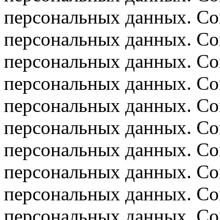
персональных данных. Со
персональных данных. Со
персональных данных. Со
персональных данных. Со
персональных данных. Со
персональных данных. Со
персональных данных. Со
персональных данных. Со
персональных данных. Со
персональных данных. Со