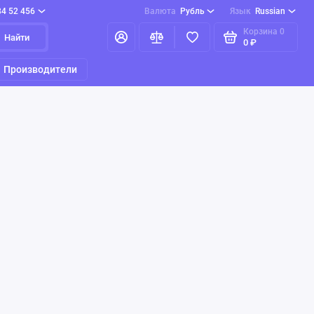
84 52 456
Валюта
Рубль
Язык
Russian
Корзина
0
Найти
0 ₽
Производители