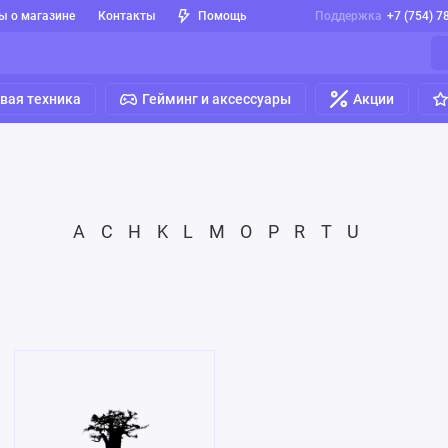
ы о магазине
Контакты
Помощь
Поддержка
+7 (754) 7
вая техника
Гейминг и аксессуары
Акции
A
C
H
K
L
M
O
P
R
T
U