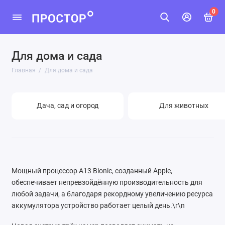
0
Для дома и сада
Дача, сад и огород
Главная
Для дома и сада
Для животных
Инструменты
Дача, сад и огород
Для животных
Освещение
Показать все
Мощный процессор A13 Bionic, созданный Apple,
обеспечивает непревзойдённую производительность для
любой задачи, а благодаря рекордному увеличению ресурса
аккумулятора устройство работает целый день.\r\n