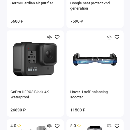
GermGuardian air purifier
Google nest protect 2nd
generation
5600 ₽
7590 ₽
GoPro HERO8 Black 4K
Hover-1 self-salancing
Waterproof
scooter
26890 ₽
11500 ₽
4.0
5.0