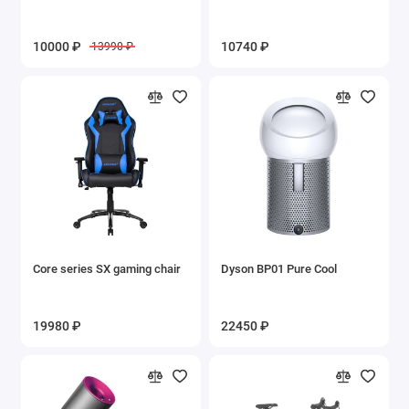
10000 ₽
10740 ₽
13990 ₽
Core series SX gaming chair
Dyson BP01 Pure Cool
19980 ₽
22450 ₽