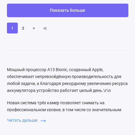
Показать больше
1
2
>
>|
Мощный процессор A13 Bionic, созданный Apple,
обеспечивает непревзойдённую производительность для
любой задачи, а благодаря рекордному увеличению ресурса
аккумулятора устройство работает целый день.\r\n
Новая система трёх камер позволяет снимать на
профессиональном уровне, в том числе со значительным
улучшением качества в условиях слабого освещения.
Читать дальше
Камера также обеспечивает видео высочайшего качества и
отлично подходит для съёмки движения.