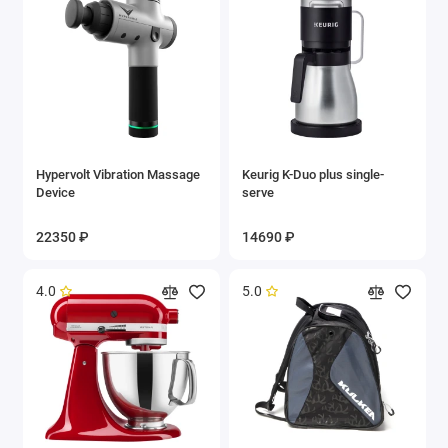
Hypervolt Vibration Massage
Keurig K-Duo plus single-
Device
serve
22350 ₽
14690 ₽
4.0
5.0