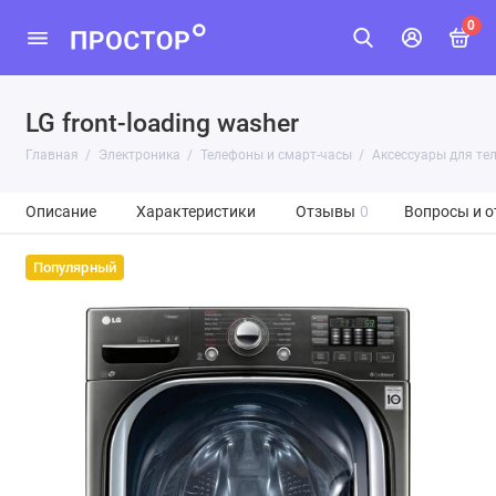
0
LG front-loading washer
Главная
Электроника
Телефоны и смарт-часы
Аксессуары для те
Описание
Характеристики
Отзывы
0
Вопросы и о
Популярный