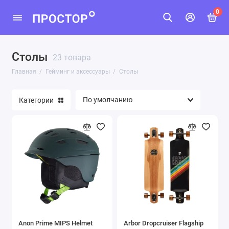
0
Столы
Геймпады
23 товара
Главная
Гейминг и аксессуары
Столы
Игровые приставки
Категории
Клавиатуры
Столы
Мыши
Стриминг
Показать все
Anon Prime MIPS Helmet
Arbor Dropcruiser Flagship