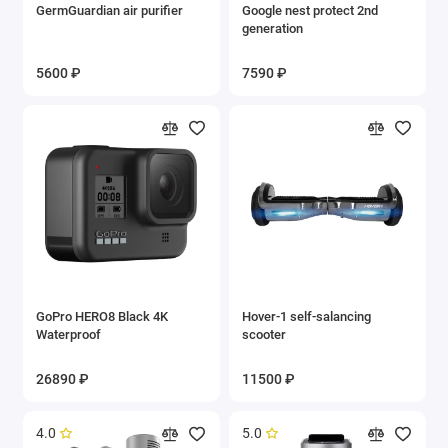
GermGuardian air purifier
Google nest protect 2nd
generation
5600 ₽
7590 ₽
GoPro HERO8 Black 4K
Hover-1 self-salancing
Waterproof
scooter
26890 ₽
11500 ₽
4.0
5.0