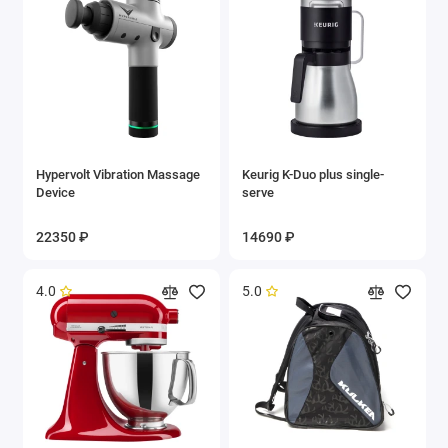
Hypervolt Vibration Massage
Keurig K-Duo plus single-
Device
serve
22350 ₽
14690 ₽
4.0
5.0