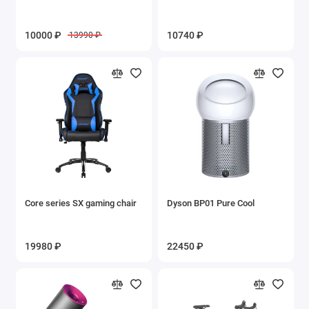
10000 ₽
10740 ₽
13990 ₽
Core series SX gaming chair
Dyson BP01 Pure Cool
19980 ₽
22450 ₽