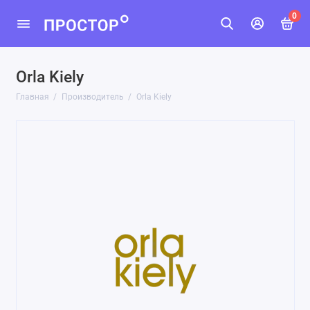
0
Orla Kiely
Главная
Производитель
Orla Kiely