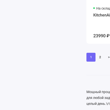
На скла
KitchenA
23990 ₽
1
2
>
Мощный процес
для любой зад
целый день.\r