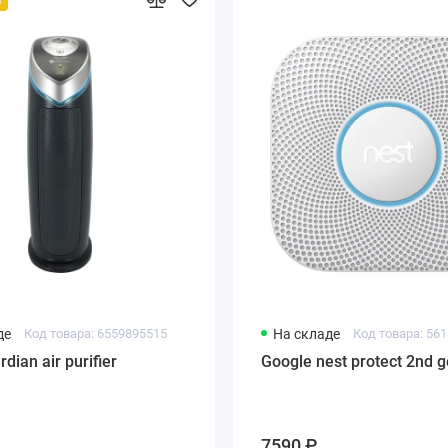
де
Код товара: 6559895515
На складе
Код товара: 56
ian air purifier
Google nest protect 2nd g
7590 ₽