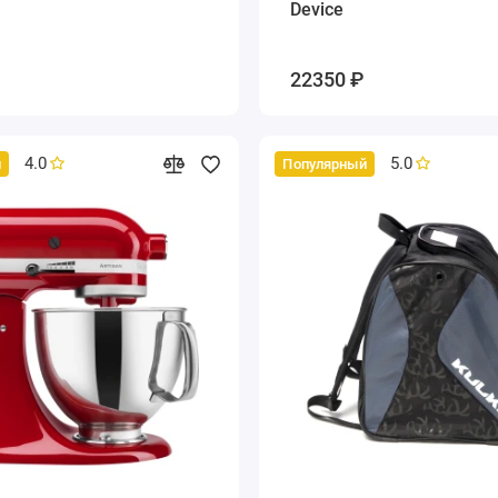
Device
22350 ₽
4.0
5.0
й
Популярный