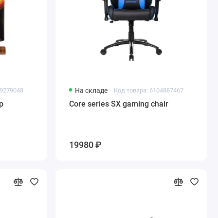
49279048
На складе
Код товара: 6104887467
p
Core series SX gaming chair
19980 ₽