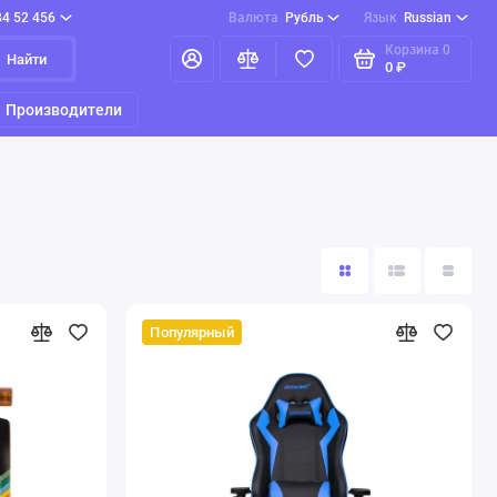
84 52 456
Валюта
Рубль
Язык
Russian
Корзина
0
Найти
0 ₽
Производители
Популярный