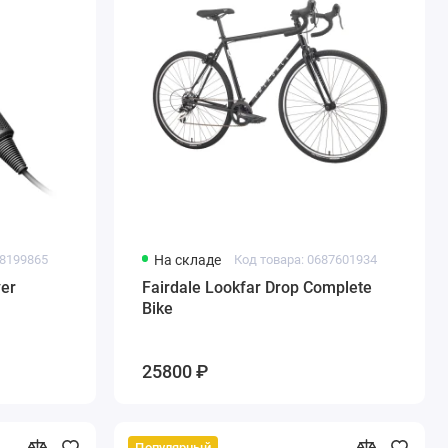
08199865
На складе
Код товара: 0687601934
yer
Fairdale Lookfar Drop Complete
Bike
25800 ₽
Популярный