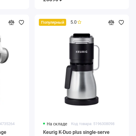
5.0
Популярный
44735264
На складе
Код товара: 5196308098
age
Keurig K-Duo plus single-serve