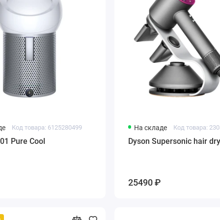
де
Код товара: 6125280499
На складе
Код товара: 23
01 Pure Cool
Dyson Supersonic hair dr
25490 ₽
й