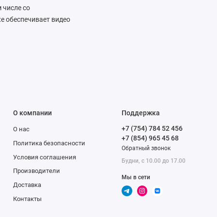
 числе со
е обеспечивает видео
авляет источник звука
оступны мощные
личивать экспозицию и
 результат виден
ого качества.
О компании
Поддержка
й только Apple,
+7 (754) 784 52 456
О нас
широкоугольная камера
+7 (854) 965 45 68
ыре раза больше
Политика безопасности
Обратный звонок
ь фото с близкого
Условия соглашения
Будни, с 10.00 до 17.00
ает технологию Focus
Производители
Он включается при
Мы в сети
Доставка
 низким уровнем шума
Контакты