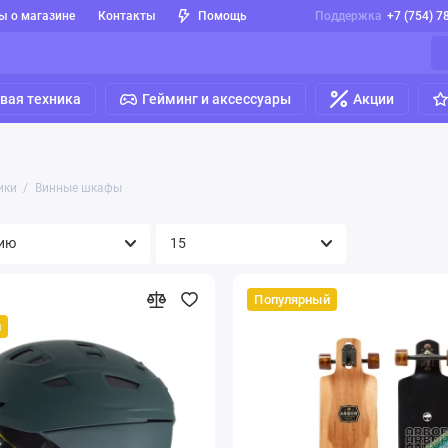
ы о магазине
Контакты
Помощь
Поддержка
+7 (754) 7
вая техника
Гейминг и аксессуары
Акции
ики
Винные шкафы
Популярный
й