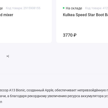
де
Код товара: 2915908155
На складе
Код товара: 41
id mixer
Kulkea Speed Star Boot B
3770 ₽
>|
сор A13 Bionic, созданный Apple, обеспечивает непревзойдённую
ачи, а благодаря рекордному увеличению ресурса аккумулятора у
\n