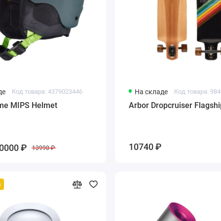
де
Код товара: 4379023446
На складе
Код товара: 98
me MIPS Helmet
Arbor Dropcruiser Flagshi
10740 ₽
0000 ₽
13990 ₽
й