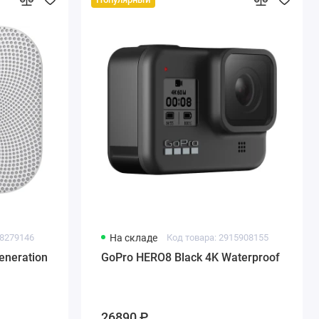
18279146
На складе
Код товара: 2915908155
eneration
GoPro HERO8 Black 4K Waterproof
26890 ₽