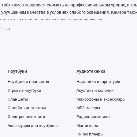
 трёх камер позволяет снимать на профессиональном уровне, в том
улучшением качества в условиях слабого освещения. Камера такж
ачества и отлично подходит для съёмки движения.
ше
 между тремя камерами очень легко, а функция аудиозума сопост
 видите в кадре, приглушая посторонние шумы. В iOS 13 каждому д
едактирования видео. Можно поворачивать и обрезать кадр, уве
менять фильтры. Такая обработка занимает считанные секунды, а
тому даже новичок может создавать видеопроекты профессиональн
Ноутбуки
Аудиотехника
ной интеграции аппаратного и программного обеспечения, доступно
Ноутбуки и планшеты
Наушники и гарнитуры
 11 Pro Max выводят съемку на совершено новый уровень. Сверх
но меняет возможности фотосъёмки: объектив захватывает в чет
Игровые ноутбуки
Акустика и колонки
поэтому вы сможете легко снимать пейзажи, архитектуру или делат
Планшеты
Микрофоны и аксессуары
Каждый пиксель матрицы новой широкоугольной камеры поддержив
Онлайн-кинотеатры
MP3-плееры
едовое программное обеспечение позволило создать Ночной режим. 
Электронные книги
Радиоприемники
нии и позволяет делать яркие снимки с естественными цветами и
Аксессуары для ноутбуков
Магнитолы
так и в помещении.
Hi-Res плееры