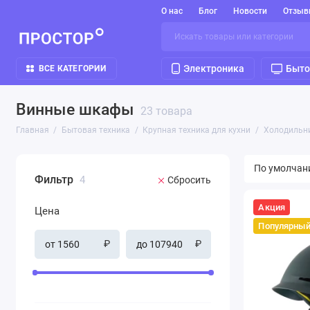
О нас
Блог
Новости
Отзыв
Электроника
Быто
ВСЕ КАТЕГОРИИ
Винные шкафы
23 товара
Главная
Бытовая техника
Крупная техника для кухни
Холодильн
Фильтр
4
Сбросить
Акция
Цена
Популярны
₽
₽