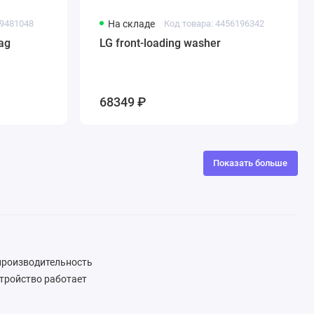
29481048
На складе
Код товара: 4456196342
ag
LG front-loading washer
68349 ₽
Показать больше
 производительность
стройство работает