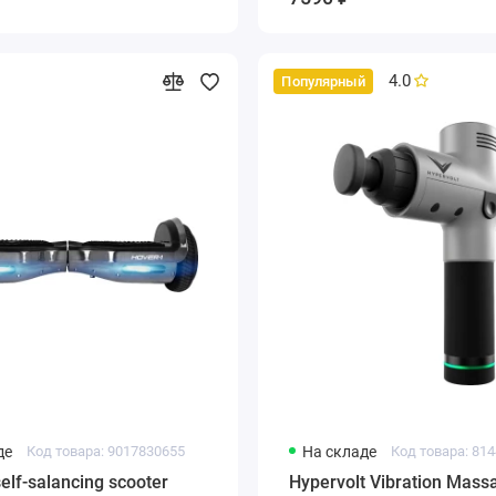
4.0
Популярный
де
Код товара: 9017830655
На складе
Код товара: 81
elf-salancing scooter
Hypervolt Vibration Mass