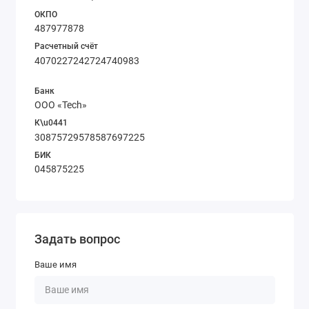
ОКПО
487977878
Расчетный счёт
4070227242724740983
Банк
ООО «Tech»
К\u0441
30875729578587697225
БИК
045875225
Задать вопрос
Ваше имя