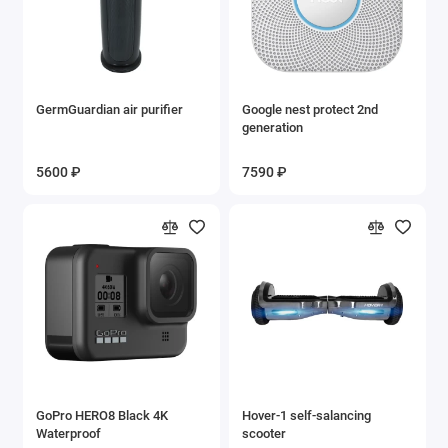
GermGuardian air purifier
Google nest protect 2nd
generation
5600 ₽
7590 ₽
GoPro HERO8 Black 4K
Hover-1 self-salancing
Waterproof
scooter