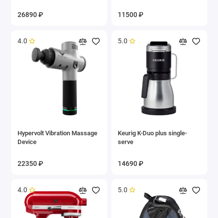
26890 ₽
11500 ₽
4.0
5.0
Hypervolt Vibration Massage
Keurig K-Duo plus single-
Device
serve
22350 ₽
14690 ₽
4.0
5.0