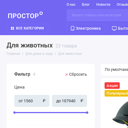
О нас
Блог
Новости
Отзыв
Электроника
Быто
ВСЕ КАТЕГОРИИ
Для животных
23 товара
Главная
Для дома и сада
Для животных
Фильтр
4
Сбросить
Акция
Цена
Популярны
₽
₽