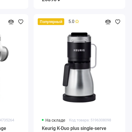
5.0
Популярный
44735264
На складе
Код товара: 5196308098
age
Keurig K-Duo plus single-serve