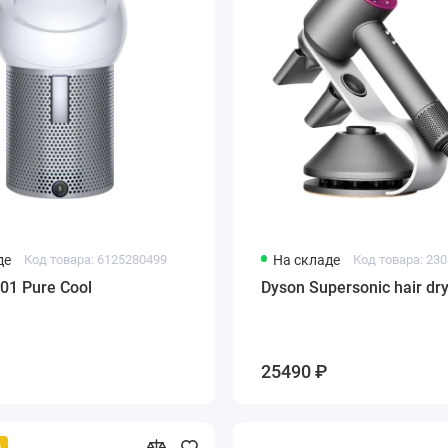
де
Код товара: 6125280499
На складе
Код товара: 23
01 Pure Cool
Dyson Supersonic hair dr
25490 ₽
й