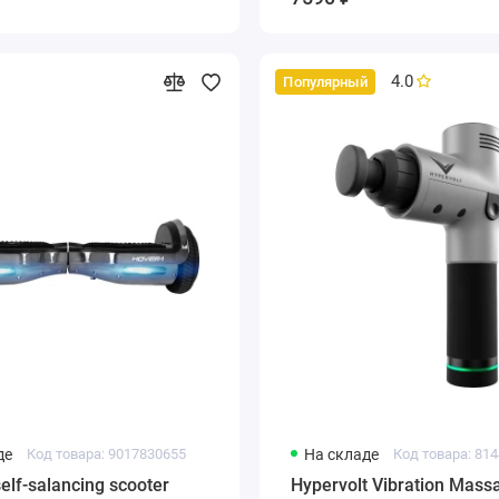
4.0
Популярный
де
Код товара: 9017830655
На складе
Код товара: 81
elf-salancing scooter
Hypervolt Vibration Mass