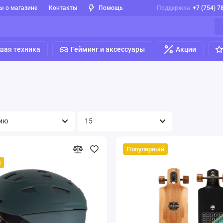
ы о магазине
Контакты
Помощь
Поддержка
+7 (754) 7
вая техника
Гейминг и аксессуары
Акции
Популярный
й