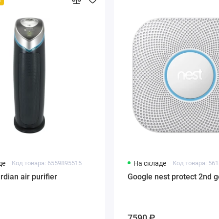
де
Код товара: 6559895515
На складе
Код товара: 56
ian air purifier
Google nest protect 2nd g
7590 ₽