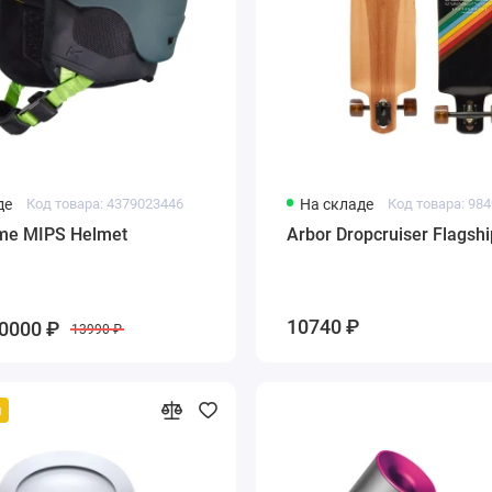
де
Код товара: 4379023446
На складе
Код товара: 98
me MIPS Helmet
Arbor Dropcruiser Flagshi
10740 ₽
0000 ₽
13990 ₽
й