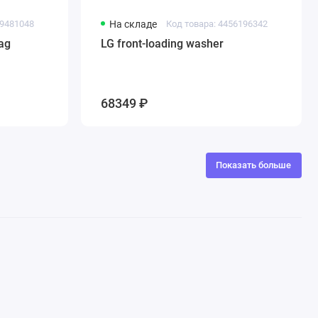
29481048
На складе
Код товара: 4456196342
ag
LG front-loading washer
68349 ₽
Показать больше