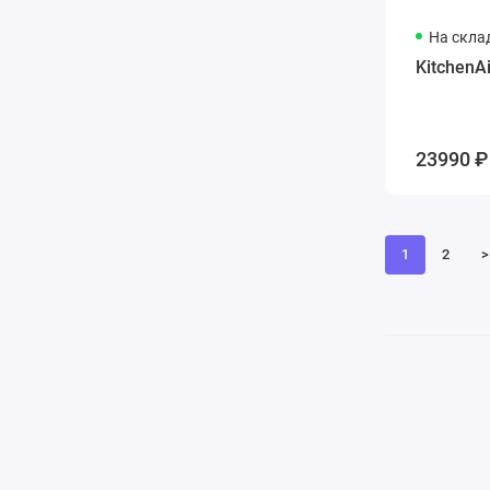
На скла
KitchenA
23990 ₽
1
2
>