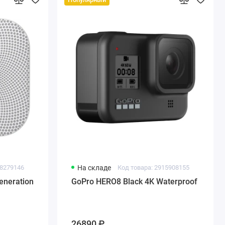
18279146
На складе
Код товара: 2915908155
eneration
GoPro HERO8 Black 4K Waterproof
26890 ₽