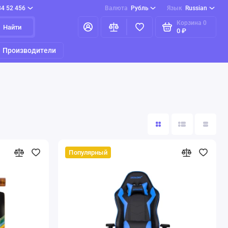
84 52 456
Валюта
Рубль
Язык
Russian
Корзина
0
Найти
0 ₽
Производители
Популярный