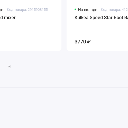
де
Код товара: 2915908155
На складе
Код товара: 41
id mixer
Kulkea Speed Star Boot B
3770 ₽
>|