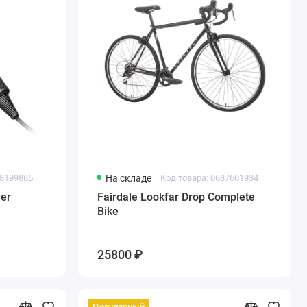
08199865
На складе
Код товара: 0687601934
yer
Fairdale Lookfar Drop Complete
Bike
25800 ₽
Популярный