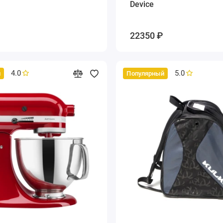
Device
22350 ₽
4.0
5.0
й
Популярный