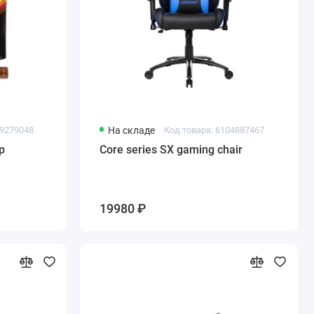
49279048
На складе
Код товара: 6104887467
p
Core series SX gaming chair
19980 ₽