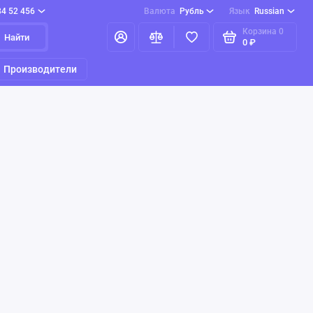
84 52 456
Валюта
Рубль
Язык
Russian
Корзина
0
Найти
0 ₽
Производители