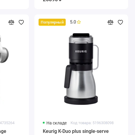
5.0
Популярный
44735264
На складе
Код товара: 5196308098
age
Keurig K-Duo plus single-serve