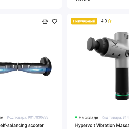
4.0
Популярный
де
Код товара: 9017830655
На складе
Код товара: 81
elf-salancing scooter
Hypervolt Vibration Mass