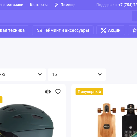
ы о магазине
Контакты
Помощь
Поддержка
+7 (754) 7
вая техника
Гейминг и аксессуары
Акции
Популярный
й