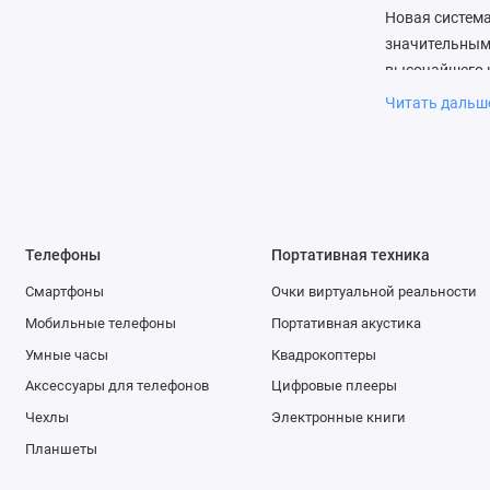
Новая система
значительным 
высочайшего к
Читать даль
Переключаться
с тем, что вы
инструменты р
мгновенно при
сразу же. Поэ
Телефоны
Портативная техника
Благодаря тес
Смартфоны
Очки виртуальной реальности
камеры iPhone
фундаменталь
Мобильные телефоны
Портативная акустика
изображения, 
Умные часы
Квадрокоптеры
расстояния. 
Аксессуары для телефонов
Цифровые плееры
Pixels, а пер
Чехлы
Электронные книги
слабом освеще
Планшеты
как на улице, 