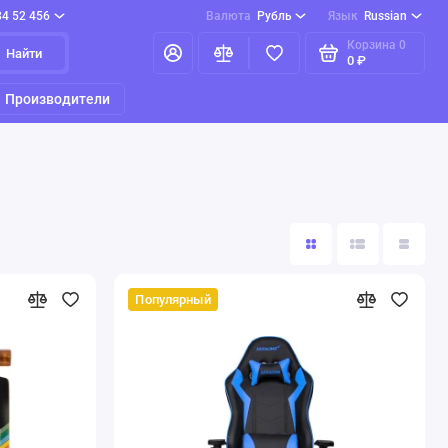
84 52 456
Валюта
Рубль
Язык
Russian
Корзина
0
Найти
0 ₽
Производители
Популярный