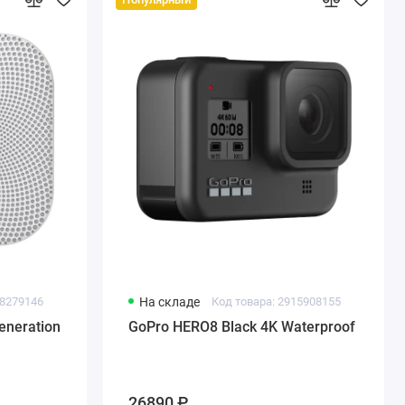
18279146
На складе
Код товара: 2915908155
eneration
GoPro HERO8 Black 4K Waterproof
26890 ₽