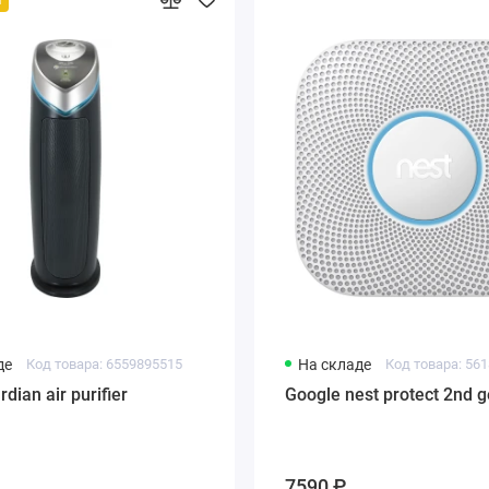
де
Код товара: 6559895515
На складе
Код товара: 56
ian air purifier
Google nest protect 2nd g
7590 ₽