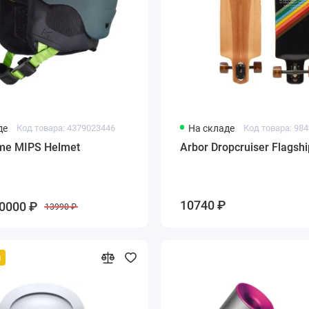
де
Код товара: 4379023446
На складе
Код товара: 98
me MIPS Helmet
Arbor Dropcruiser Flagshi
10740 ₽
0000 ₽
13990 ₽
й