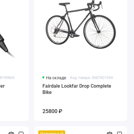
08199865
На складе
Код товара: 0687601934
yer
Fairdale Lookfar Drop Complete
Bike
25800 ₽
Популярный