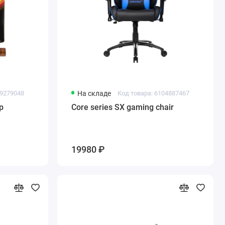
49279048
На складе
Код товара: 6104887467
p
Core series SX gaming chair
19980 ₽