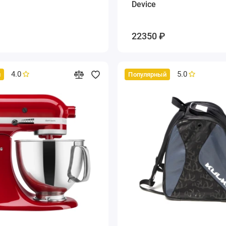
Device
22350 ₽
4.0
5.0
й
Популярный