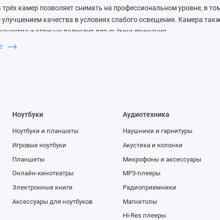
 трёх камер позволяет снимать на профессиональном уровне, в том
улучшением качества в условиях слабого освещения. Камера такж
ачества и отлично подходит для съёмки движения.
ше
 между тремя камерами очень легко, а функция аудиозума сопост
 видите в кадре, приглушая посторонние шумы. В iOS 13 каждому д
едактирования видео. Можно поворачивать и обрезать кадр, уве
менять фильтры. Такая обработка занимает считанные секунды, а
тому даже новичок может создавать видеопроекты профессиональн
Ноутбуки
Аудиотехника
ной интеграции аппаратного и программного обеспечения, доступно
Ноутбуки и планшеты
Наушники и гарнитуры
 11 Pro Max выводят съемку на совершено новый уровень. Сверх
но меняет возможности фотосъёмки: объектив захватывает в чет
Игровые ноутбуки
Акустика и колонки
поэтому вы сможете легко снимать пейзажи, архитектуру или делат
Планшеты
Микрофоны и аксессуары
Каждый пиксель матрицы новой широкоугольной камеры поддержив
Онлайн-кинотеатры
MP3-плееры
едовое программное обеспечение позволило создать Ночной режим. 
Электронные книги
Радиоприемники
нии и позволяет делать яркие снимки с естественными цветами и
Аксессуары для ноутбуков
Магнитолы
так и в помещении.
Hi-Res плееры