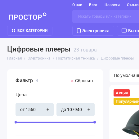
О нас
Блог
Новости
Отзыв
Электроника
Быто
ВСЕ КАТЕГОРИИ
Цифровые плееры
23 товара
Главная
Электроника
Портативная техника
Цифровые плееры
Фильтр
4
Сбросить
Акция
Цена
Популярны
₽
₽