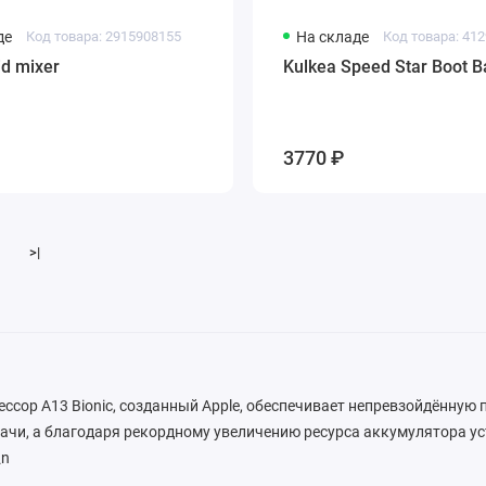
де
Код товара: 2915908155
На складе
Код товара: 41
id mixer
Kulkea Speed Star Boot B
3770 ₽
>|
сор A13 Bionic, созданный Apple, обеспечивает непревзойдённую
ачи, а благодаря рекордному увеличению ресурса аккумулятора у
\n