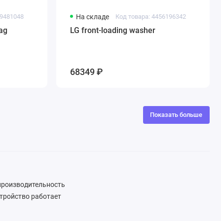
29481048
На складе
Код товара: 4456196342
ag
LG front-loading washer
68349 ₽
Показать больше
 производительность
стройство работает