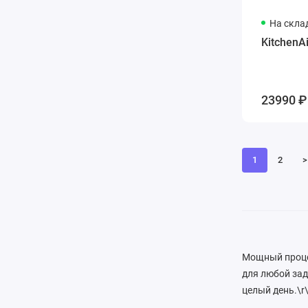
На скла
KitchenA
23990 ₽
1
2
>
Мощный процес
для любой зад
целый день.\r