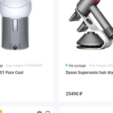
де
Код товара: 6125280499
На складе
Код товара: 23
01 Pure Cool
Dyson Supersonic hair dr
25490 ₽
й