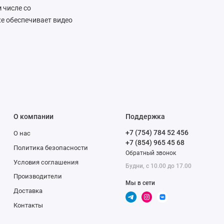
 числе со
е обеспечивает видео
авляет источник звука
оступны мощные
личивать экспозицию и
 результат виден
ого качества.
О компании
Поддержка
й только Apple,
+7 (754) 784 52 456
О нас
широкоугольная камера
+7 (854) 965 45 68
ыре раза больше
Политика безопасности
Обратный звонок
ь фото с близкого
Условия соглашения
Будни, с 10.00 до 17.00
ает технологию Focus
Производители
Он включается при
Мы в сети
Доставка
 низким уровнем шума
Контакты