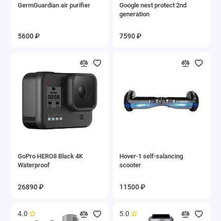
GermGuardian air purifier
Google nest protect 2nd
generation
5600 ₽
7590 ₽
GoPro HERO8 Black 4K
Hover-1 self-salancing
Waterproof
scooter
26890 ₽
11500 ₽
4.0
5.0