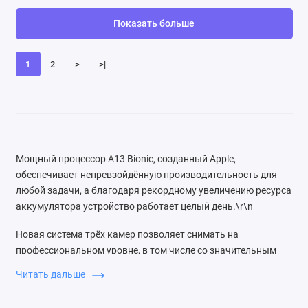
Показать больше
1
2
>
>|
Мощный процессор A13 Bionic, созданный Apple,
обеспечивает непревзойдённую производительность для
любой задачи, а благодаря рекордному увеличению ресурса
аккумулятора устройство работает целый день.\r\n
Новая система трёх камер позволяет снимать на
профессиональном уровне, в том числе со значительным
улучшением качества в условиях слабого освещения.
Читать дальше
Камера также обеспечивает видео высочайшего качества и
отлично подходит для съёмки движения.