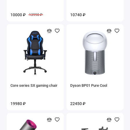
10000 ₽
10740 ₽
13990 ₽
Core series SX gaming chair
Dyson BP01 Pure Cool
19980 ₽
22450 ₽