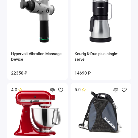
Hypervolt Vibration Massage
Keurig K-Duo plus single-
Device
serve
22350 ₽
14690 ₽
4.0
5.0