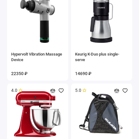
Hypervolt Vibration Massage
Keurig K-Duo plus single-
Device
serve
22350 ₽
14690 ₽
4.0
5.0