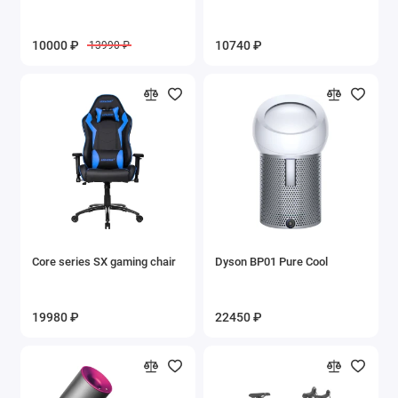
10000 ₽
10740 ₽
13990 ₽
Core series SX gaming chair
Dyson BP01 Pure Cool
19980 ₽
22450 ₽