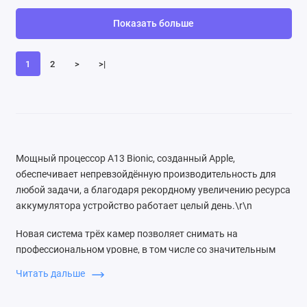
Показать больше
1
2
>
>|
Мощный процессор A13 Bionic, созданный Apple,
обеспечивает непревзойдённую производительность для
любой задачи, а благодаря рекордному увеличению ресурса
аккумулятора устройство работает целый день.\r\n
Новая система трёх камер позволяет снимать на
профессиональном уровне, в том числе со значительным
улучшением качества в условиях слабого освещения.
Читать дальше
Камера также обеспечивает видео высочайшего качества и
отлично подходит для съёмки движения.