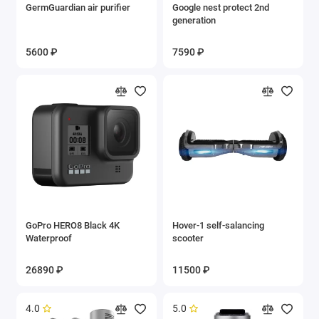
GermGuardian air purifier
Google nest protect 2nd
generation
5600 ₽
7590 ₽
GoPro HERO8 Black 4K
Hover-1 self-salancing
Waterproof
scooter
26890 ₽
11500 ₽
4.0
5.0