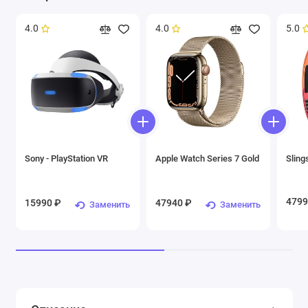
4.0
4.0
5.0
Sony - PlayStation VR
Apple Watch Series 7 Gold
Sling
4799
15990 ₽
47940 ₽
Заменить
Заменить