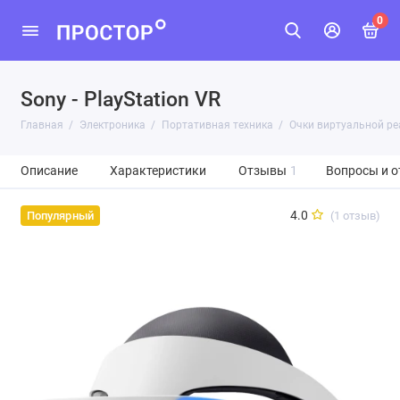
0
Sony - PlayStation VR
Главная
Электроника
Портативная техника
Очки виртуальной ре
Описание
Характеристики
Отзывы
1
Вопросы и о
4.0
(1 отзыв)
Популярный