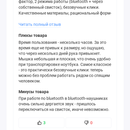
фактор, 2 режима работы (bluetooth + через
собственный свисток), беззвучные клики.
Качественные материалы, рациональный форм-
фактор, 2 режима работы (bluetooth + через
Читать полный отзыв
собственный свисток), беззвучные клики.
Плюсы товара
Время пользования - несколько часов. За это
время еще не привык к размеру, но ощущаю,
что через несколько дней рука привыкнет.
Мышка небольшая и плоская, что очень удобно
при транспортировке ноутбука. Самое классное
- это практически беззвучные клики: теперь
можно без проблем работать рядом со спящим
человеком.
Минусы товара
При работе по bluetooth в bluetooth-наушниках
очень сильно дергается звук - пришлось
переключиться на свисток, иначе невозможно.
3
0