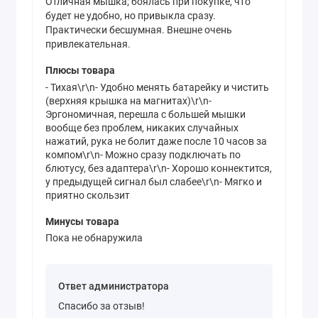
Отличная мышка; боялась при покупке, что
будет не удобно, но привыкла сразу.
Практически бесшумная. Внешне очень
привлекательная.
Плюсы товара
- Тихая\r\n- Удобно менять батарейку и чистить
(верхняя крышка на магнитах)\r\n-
Эргономичная, перешла с большей мышки
вообще без проблем, никаких случайных
нажатий, рука не болит даже после 10 часов за
компом\r\n- Можно сразу подключать по
блютусу, без адаптера\r\n- Хорошо коннектится,
у предыдущей сигнал был слабее\r\n- Мягко и
приятно скользит
Минусы товара
Пока не обнаружила
Ответ администратора
Спасибо за отзыв!