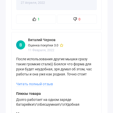
27 Апреля, 2022
1
0
Виталий Чернов
В
Оценка покупки 3.0
11 Февраля, 2022
После использования другие мышки сразу
такие громкие стали)) Боялся что форма для
руки будет неудобная, зря думал об этом, час
работы и она уже как родная. Точно стоит
своих денег, если хочется удобную
Читать полный отзыв
беспроводную мышку.\r\nДополню отзыв,
сегодня кончилась батарейка из комплекта,
Плюсы товара
проработала почти год, без нескольких дней.
Впечатления ничуть не изменились, такая же
Долго работает на одном заряде
батарейки\r\nБесшумная\r\nУдобная
классная мышка