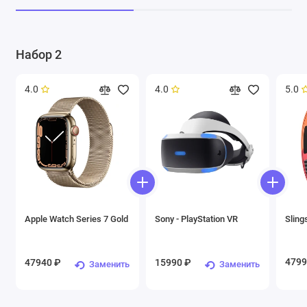
Набор 2
4.0
4.0
5.0
Apple Watch Series 7 Gold
Sony - PlayStation VR
Sling
4799
47940 ₽
15990 ₽
Заменить
Заменить