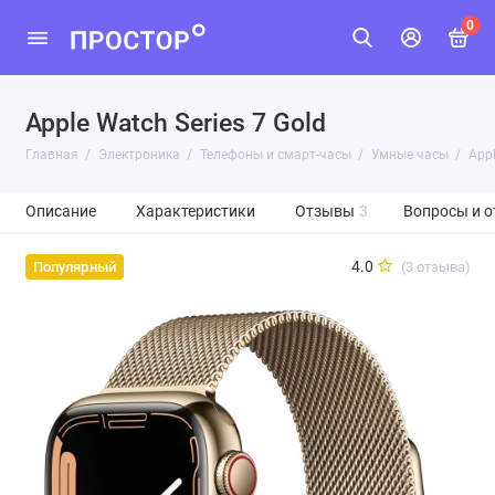
0
Apple Watch Series 7 Gold
Главная
Электроника
Телефоны и смарт-часы
Умные часы
Appl
Описание
Характеристики
Отзывы
3
Вопросы и о
4.0
(3 отзыва)
Популярный