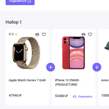
Поделиться
Набор 1
4.0
Apple Watch Series 7 Gold
iPhone 13 256GB -
Anon
(PRODUCT)RED
47940 ₽
1000
53480 ₽
Заменить