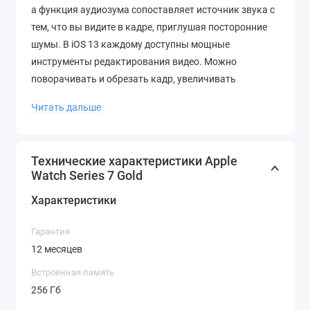
а функция аудиозума сопоставляет источник звука с
тем, что вы видите в кадре, приглушая посторонние
шумы. В iOS 13 каждому доступны мощные
инструменты редактирования видео. Можно
поворачивать и обрезать кадр, увеличивать
экспозицию и мгновенно применять фильтры. Такая
Читать дальше
обработка занимает считанные секунды, а результат
виден сразу же. Поэтому даже новичок может
создавать видеопроекты профессионального
Технические характеристики Apple
качества.
Watch Series 7 Gold
Благодаря тесной интеграции аппаратного и
Характеристики
программного обеспечения, доступной только Apple,
камеры iPhone 11 Pro Max выводят съемку на
Гарантия
совершено новый уровень. Сверхширокоугольная
12 месяцев
камера фундаментально меняет возможности
Встроенная память
фотосъёмки: объектив захватывает в четыре раза
256 Гб
больше изображения, поэтому вы сможете легко