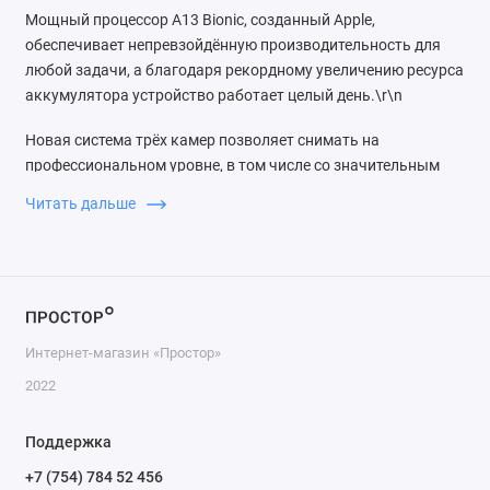
Мощный процессор A13 Bionic, созданный Apple,
обеспечивает непревзойдённую производительность для
любой задачи, а благодаря рекордному увеличению ресурса
аккумулятора устройство работает целый день.\r\n
Новая система трёх камер позволяет снимать на
профессиональном уровне, в том числе со значительным
улучшением качества в условиях слабого освещения.
Читать дальше
Камера также обеспечивает видео высочайшего качества и
отлично подходит для съёмки движения.
Переключаться между тремя камерами очень легко, а
функция аудиозума сопоставляет источник звука с тем, что
вы видите в кадре, приглушая посторонние шумы. В iOS 13
Интернет-магазин «Простор»
каждому доступны мощные инструменты редактирования
видео. Можно поворачивать и обрезать кадр, увеличивать
2022
экспозицию и мгновенно применять фильтры. Такая
обработка занимает считанные секунды, а результат виден
Поддержка
сразу же. Поэтому даже новичок может создавать
+7 (754) 784 52 456
видеопроекты профессионального качества.