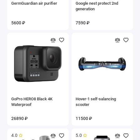
GermGuardian air purifier
Google nest protect 2nd
generation
5600 ₽
7590 ₽
GoPro HERO8 Black 4K
Hover-1 self-salancing
Waterproof
scooter
26890 ₽
11500 ₽
4.0
5.0