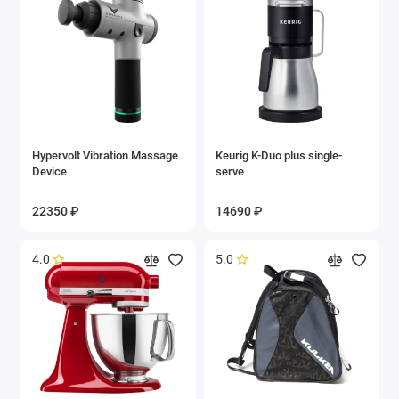
Hypervolt Vibration Massage
Keurig K-Duo plus single-
Device
serve
22350 ₽
14690 ₽
4.0
5.0