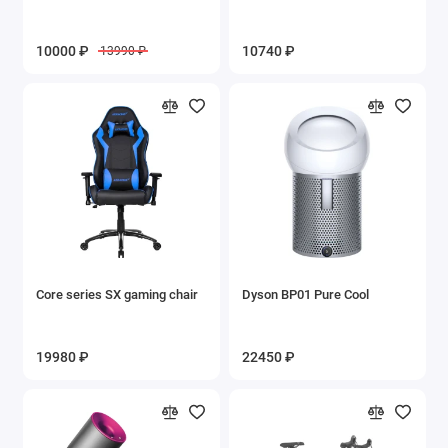
10000 ₽
10740 ₽
13990 ₽
Core series SX gaming chair
Dyson BP01 Pure Cool
19980 ₽
22450 ₽