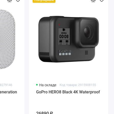
18279146
На складе
Код товара: 2915908155
eneration
GoPro HERO8 Black 4K Waterproof
26890 ₽