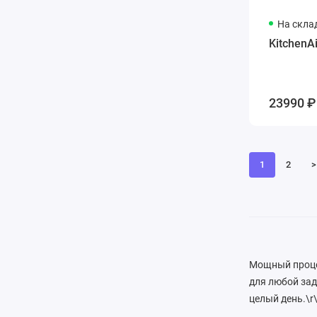
На скла
KitchenA
23990 ₽
1
2
>
Мощный процес
для любой зад
целый день.\r