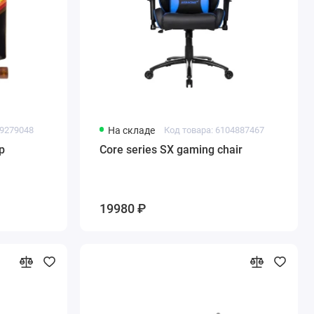
49279048
На складе
Код товара: 6104887467
p
Core series SX gaming chair
19980 ₽