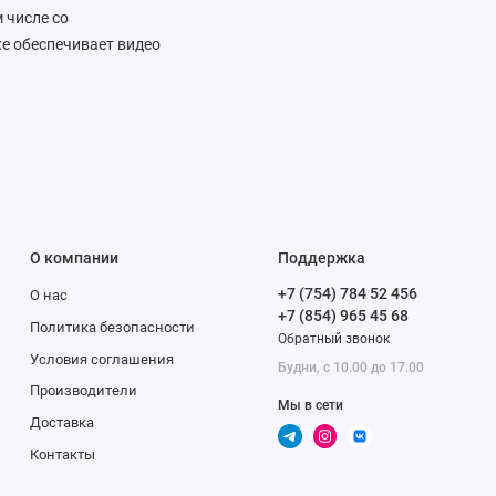
 числе со
е обеспечивает видео
авляет источник звука
оступны мощные
личивать экспозицию и
 результат виден
ого качества.
О компании
Поддержка
й только Apple,
+7 (754) 784 52 456
О нас
широкоугольная камера
+7 (854) 965 45 68
ыре раза больше
Политика безопасности
Обратный звонок
ь фото с близкого
Условия соглашения
Будни, с 10.00 до 17.00
ает технологию Focus
Производители
Он включается при
Мы в сети
Доставка
 низким уровнем шума
Контакты