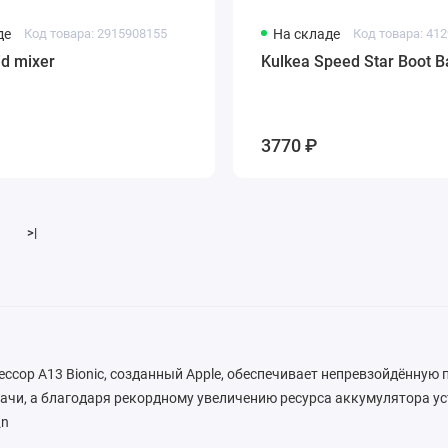
де
Код товара: 2915908155
На складе
Код товара: 41
id mixer
Kulkea Speed Star Boot B
3770 ₽
>|
сор A13 Bionic, созданный Apple, обеспечивает непревзойдённую
ачи, а благодаря рекордному увеличению ресурса аккумулятора у
\n