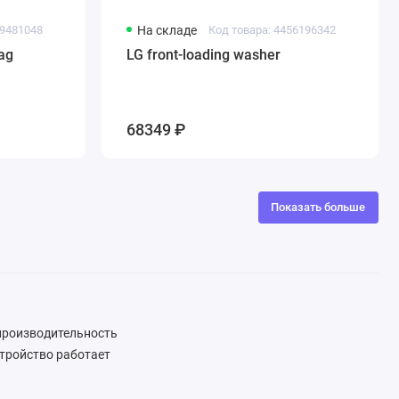
29481048
На складе
Код товара: 4456196342
ag
LG front-loading washer
68349 ₽
Показать больше
 производительность
стройство работает