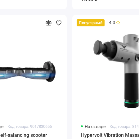
4.0
Популярный
де
Код товара: 9017830655
На складе
Код товара: 81
elf-salancing scooter
Hypervolt Vibration Mass