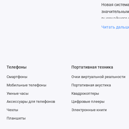
Новая система
значительным 
высочайшего к
Читать даль
Переключаться
с тем, что вы
инструменты р
мгновенно при
сразу же. Поэ
Телефоны
Портативная техника
Благодаря тес
Смартфоны
Очки виртуальной реальности
камеры iPhone
фундаменталь
Мобильные телефоны
Портативная акустика
изображения, 
Умные часы
Квадрокоптеры
расстояния. 
Аксессуары для телефонов
Цифровые плееры
Pixels, а пер
Чехлы
Электронные книги
слабом освеще
Планшеты
как на улице, 