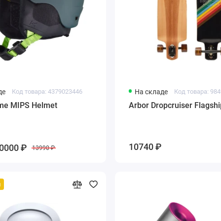
де
Код товара: 4379023446
На складе
Код товара: 98
me MIPS Helmet
Arbor Dropcruiser Flagshi
10740 ₽
0000 ₽
13990 ₽
й