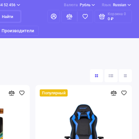
84 52 456
Валюта
Рубль
Язык
Russian
Корзина
0
Найти
0 ₽
Производители
Популярный