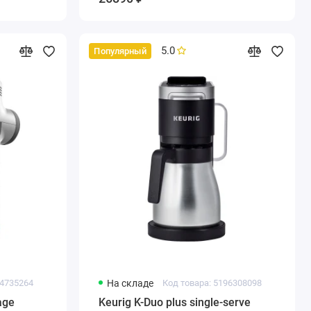
5.0
Популярный
44735264
На складе
Код товара: 5196308098
age
Keurig K-Duo plus single-serve