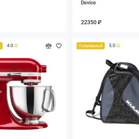
Device
22350 ₽
4.0
5.0
й
Популярный