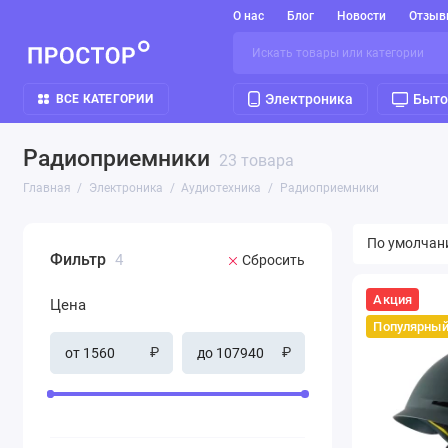
О нас
Блог
Новости
Отзыв
Электроника
Быто
ВСЕ КАТЕГОРИИ
Радиоприемники
23 товара
Главная
Электроника
Аудиотехника
Радиоприемники
Фильтр
4
Сбросить
Акция
Цена
Популярны
₽
₽