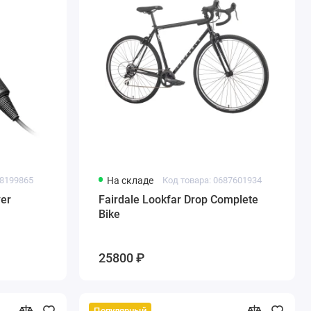
08199865
На складе
Код товара: 0687601934
yer
Fairdale Lookfar Drop Complete
Bike
25800 ₽
Популярный