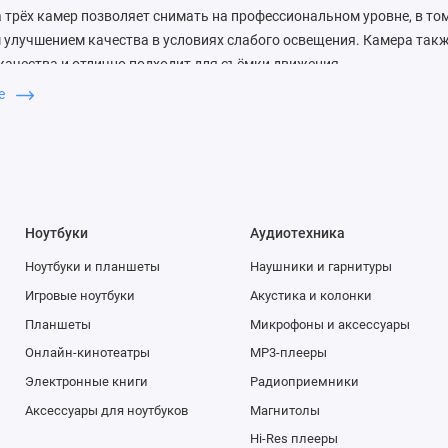
 трёх камер позволяет снимать на профессиональном уровне, в том
улучшением качества в условиях слабого освещения. Камера такж
ачества и отлично подходит для съёмки движения.
ше
 между тремя камерами очень легко, а функция аудиозума сопост
 видите в кадре, приглушая посторонние шумы. В iOS 13 каждому д
едактирования видео. Можно поворачивать и обрезать кадр, уве
менять фильтры. Такая обработка занимает считанные секунды, а
тому даже новичок может создавать видеопроекты профессиональн
Ноутбуки
Аудиотехника
ной интеграции аппаратного и программного обеспечения, доступно
Ноутбуки и планшеты
Наушники и гарнитуры
 11 Pro Max выводят съемку на совершено новый уровень. Сверх
но меняет возможности фотосъёмки: объектив захватывает в чет
Игровые ноутбуки
Акустика и колонки
поэтому вы сможете легко снимать пейзажи, архитектуру или делат
Планшеты
Микрофоны и аксессуары
Каждый пиксель матрицы новой широкоугольной камеры поддержив
Онлайн-кинотеатры
MP3-плееры
едовое программное обеспечение позволило создать Ночной режим. 
Электронные книги
Радиоприемники
нии и позволяет делать яркие снимки с естественными цветами и
Аксессуары для ноутбуков
Магнитолы
так и в помещении.
Hi-Res плееры