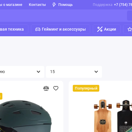
ы о магазине
Контакты
Помощь
Поддержка
+7 (754) 7
вая техника
Гейминг и аксессуары
Акции
Популярный
й