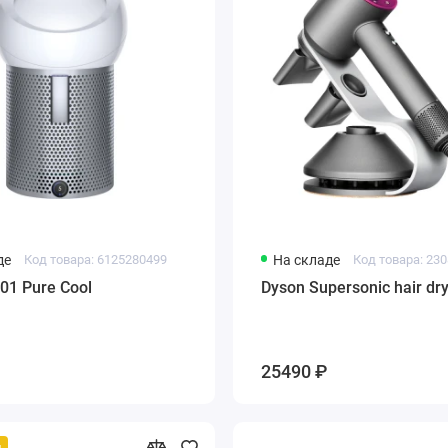
де
Код товара: 6125280499
На складе
Код товара: 23
01 Pure Cool
Dyson Supersonic hair dr
25490 ₽
й