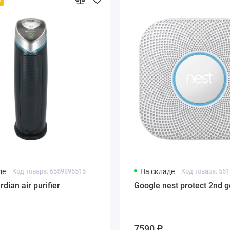
де
Код товара: 6559895515
На складе
Код товара: 56
ian air purifier
Google nest protect 2nd g
7590 ₽