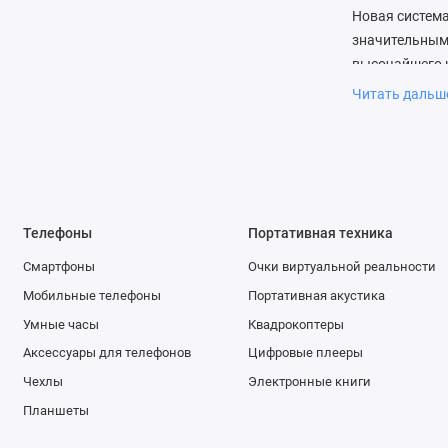
Новая система
значительным 
высочайшего к
Читать даль
Переключаться
с тем, что вы
инструменты р
мгновенно при
сразу же. Поэ
Телефоны
Портативная техника
Благодаря тес
Смартфоны
Очки виртуальной реальности
камеры iPhone
фундаменталь
Мобильные телефоны
Портативная акустика
изображения, 
Умные часы
Квадрокоптеры
расстояния. 
Аксессуары для телефонов
Цифровые плееры
Pixels, а пер
Чехлы
Электронные книги
слабом освеще
Планшеты
как на улице, 