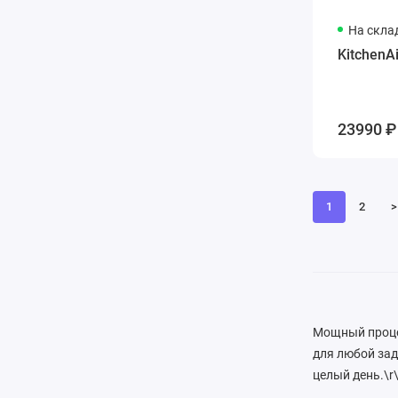
На скла
KitchenA
23990 ₽
1
2
>
Мощный процес
для любой зад
целый день.\r