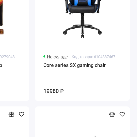
49279048
На складе
Код товара: 6104887467
p
Core series SX gaming chair
19980 ₽