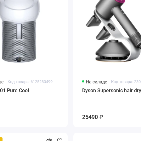
де
Код товара: 6125280499
На складе
Код товара: 23
01 Pure Cool
Dyson Supersonic hair dr
25490 ₽
й