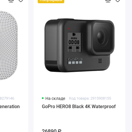
18279146
На складе
Код товара: 2915908155
eneration
GoPro HERO8 Black 4K Waterproof
26890 ₽