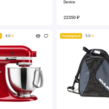
Device
22350 ₽
4.0
5.0
й
Популярный