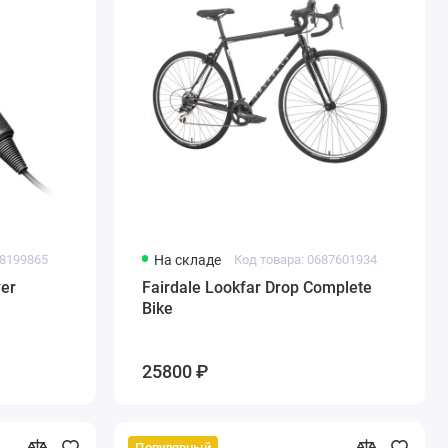
08199865
На складе
Код товара: 0687601934
yer
Fairdale Lookfar Drop Complete
Bike
25800 ₽
Популярный