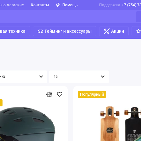
ы о магазине
Контакты
Помощь
Поддержка
+7 (754) 7
вая техника
Гейминг и аксессуары
Акции
Популярный
й