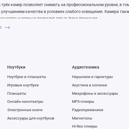
 трёх камер позволяет снимать на профессиональном уровне, в том
улучшением качества в условиях слабого освещения. Камера такж
ачества и отлично подходит для съёмки движения.
ше
 между тремя камерами очень легко, а функция аудиозума сопост
 видите в кадре, приглушая посторонние шумы. В iOS 13 каждому д
едактирования видео. Можно поворачивать и обрезать кадр, уве
менять фильтры. Такая обработка занимает считанные секунды, а
тому даже новичок может создавать видеопроекты профессиональн
Ноутбуки
Аудиотехника
ной интеграции аппаратного и программного обеспечения, доступно
Ноутбуки и планшеты
Наушники и гарнитуры
 11 Pro Max выводят съемку на совершено новый уровень. Сверх
но меняет возможности фотосъёмки: объектив захватывает в чет
Игровые ноутбуки
Акустика и колонки
поэтому вы сможете легко снимать пейзажи, архитектуру или делат
Планшеты
Микрофоны и аксессуары
Каждый пиксель матрицы новой широкоугольной камеры поддержив
Онлайн-кинотеатры
MP3-плееры
едовое программное обеспечение позволило создать Ночной режим. 
Электронные книги
Радиоприемники
нии и позволяет делать яркие снимки с естественными цветами и
Аксессуары для ноутбуков
Магнитолы
так и в помещении.
Hi-Res плееры