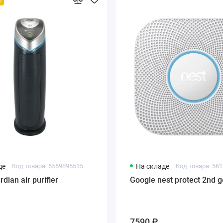
де
Код товара: 6559895515
На складе
Код товара: 56
ian air purifier
Google nest protect 2nd g
7590 ₽