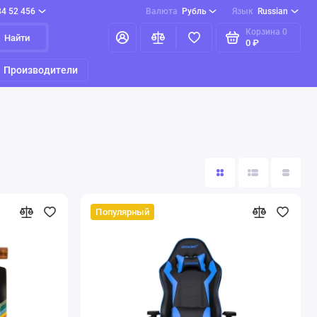
84 52 456
Валюта
Рубль
Язык
Russian
Корзина
0
Найти
0 ₽
Производители
Популярный