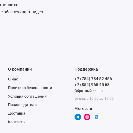
 числе со
е обеспечивает видео
авляет источник звука
оступны мощные
личивать экспозицию и
 результат виден
ого качества.
О компании
Поддержка
й только Apple,
+7 (754) 784 52 456
О нас
широкоугольная камера
+7 (854) 965 45 68
ыре раза больше
Политика безопасности
Обратный звонок
ь фото с близкого
Условия соглашения
Будни, с 10.00 до 17.00
ает технологию Focus
Производители
Он включается при
Мы в сети
Доставка
 низким уровнем шума
Контакты