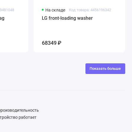
29481048
На складе
Код товара: 4456196342
ag
LG front-loading washer
68349 ₽
Показать больше
 производительность
стройство работает