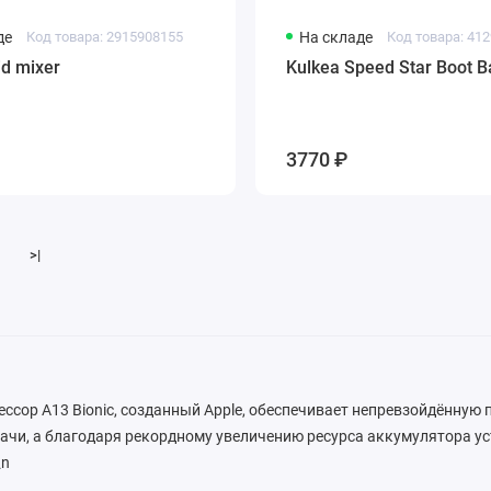
де
Код товара: 2915908155
На складе
Код товара: 41
id mixer
Kulkea Speed Star Boot B
3770 ₽
>|
сор A13 Bionic, созданный Apple, обеспечивает непревзойдённую
ачи, а благодаря рекордному увеличению ресурса аккумулятора у
\n