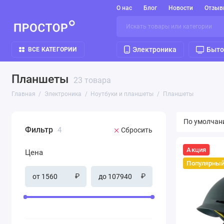
О нас
Блог
Новости
Отзыв
Электроника
Быто
ВСЕ КАТЕГОРИИ
Планшеты
23 товара
Главная
Электроника
Ноутбуки и планшеты
Планшеты
Фильтр
4
Сбросить
Акция
Цена
Популярны
₽
₽