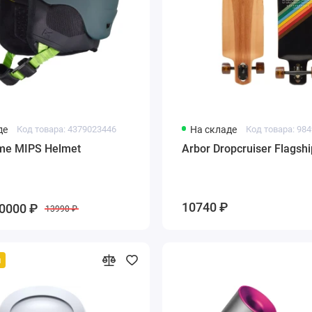
де
Код товара: 4379023446
На складе
Код товара: 98
me MIPS Helmet
Arbor Dropcruiser Flagshi
10740 ₽
0000 ₽
13990 ₽
й