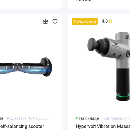
4.0
Популярный
де
Код товара: 9017830655
На складе
Код товара: 81
elf-salancing scooter
Hypervolt Vibration Mass