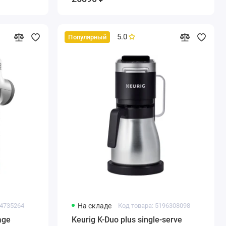
5.0
Популярный
44735264
На складе
Код товара: 5196308098
age
Keurig K-Duo plus single-serve