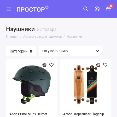
0
Наушники
Акустика
23 товара
Главная
Аксессуары для гаджетов
Наушники
Акустические кабели
Категории
Наушники
Показать все
Anon Prime MIPS Helmet
Arbor Dropcruiser Flagship