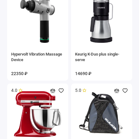
Hypervolt Vibration Massage
Keurig K-Duo plus single-
Device
serve
22350 ₽
14690 ₽
4.0
5.0