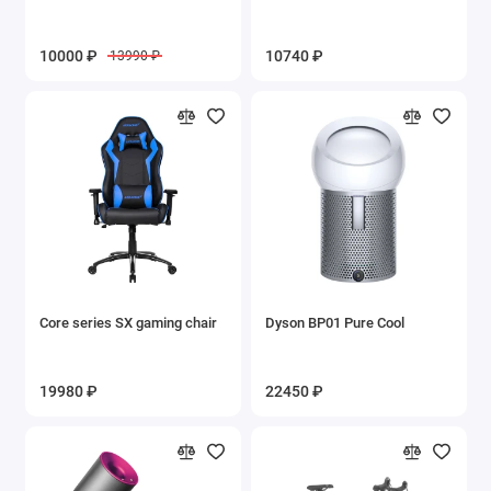
10000 ₽
10740 ₽
13990 ₽
Core series SX gaming chair
Dyson BP01 Pure Cool
19980 ₽
22450 ₽