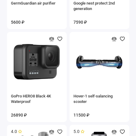
GermGuardian air purifier
Google nest protect 2nd
generation
5600 ₽
7590 ₽
GoPro HERO8 Black 4K
Hover-1 self-salancing
Waterproof
scooter
26890 ₽
11500 ₽
4.0
5.0