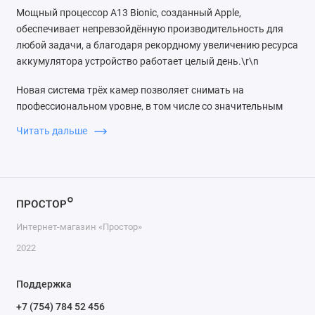
Мощный процессор A13 Bionic, созданный Apple,
обеспечивает непревзойдённую производительность для
любой задачи, а благодаря рекордному увеличению ресурса
аккумулятора устройство работает целый день.\r\n
Новая система трёх камер позволяет снимать на
профессиональном уровне, в том числе со значительным
улучшением качества в условиях слабого освещения.
Читать дальше
Камера также обеспечивает видео высочайшего качества и
отлично подходит для съёмки движения.
Переключаться между тремя камерами очень легко, а
функция аудиозума сопоставляет источник звука с тем, что
вы видите в кадре, приглушая посторонние шумы. В iOS 13
Интернет-магазин «Простор»
каждому доступны мощные инструменты редактирования
видео. Можно поворачивать и обрезать кадр, увеличивать
2022
экспозицию и мгновенно применять фильтры. Такая
обработка занимает считанные секунды, а результат виден
Поддержка
сразу же. Поэтому даже новичок может создавать
+7 (754) 784 52 456
видеопроекты профессионального качества.