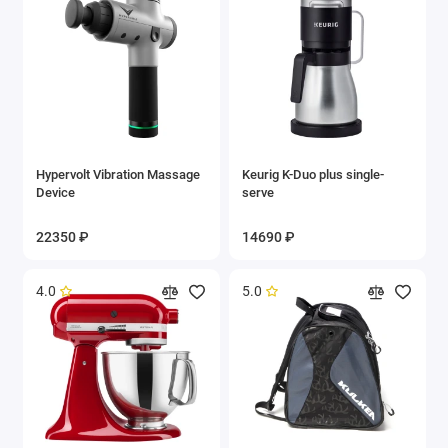
Hypervolt Vibration Massage
Keurig K-Duo plus single-
Device
serve
22350 ₽
14690 ₽
4.0
5.0