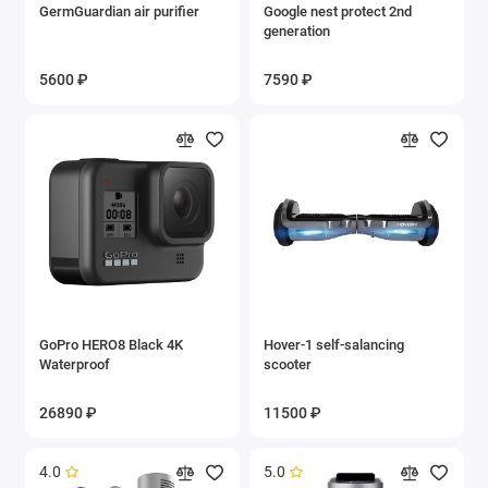
GermGuardian air purifier
Google nest protect 2nd
generation
5600 ₽
7590 ₽
GoPro HERO8 Black 4K
Hover-1 self-salancing
Waterproof
scooter
26890 ₽
11500 ₽
4.0
5.0