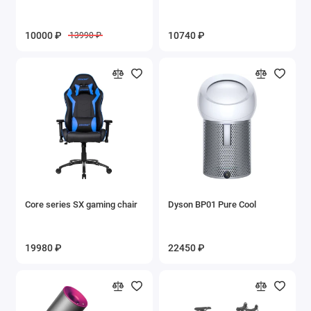
10000 ₽
10740 ₽
13990 ₽
Core series SX gaming chair
Dyson BP01 Pure Cool
19980 ₽
22450 ₽