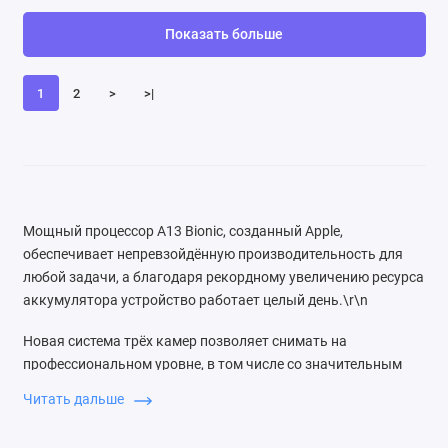
Показать больше
1
2
>
>|
Мощный процессор A13 Bionic, созданный Apple,
обеспечивает непревзойдённую производительность для
любой задачи, а благодаря рекордному увеличению ресурса
аккумулятора устройство работает целый день.\r\n
Новая система трёх камер позволяет снимать на
профессиональном уровне, в том числе со значительным
улучшением качества в условиях слабого освещения.
Читать дальше
Камера также обеспечивает видео высочайшего качества и
отлично подходит для съёмки движения.