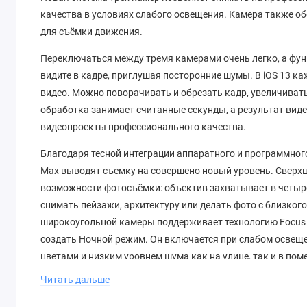
качества в условиях слабого освещения. Камера также о
для съёмки движения.
Переключаться между тремя камерами очень легко, а функ
видите в кадре, приглушая посторонние шумы. В iOS 13
видео. Можно поворачивать и обрезать кадр, увеличиват
обработка занимает считанные секунды, а результат вид
видеопроекты профессионального качества.
Благодаря тесной интеграции аппаратного и программного
Max выводят съемку на совершено новый уровень. Свер
возможности фотосъёмки: объектив захватывает в четыр
снимать пейзажи, архитектуру или делать фото с близко
широкоугольной камеры поддерживает технологию Focus P
создать Ночной режим. Он включается при слабом освеще
цветами и низким уровнем шума как на улице, так и в пом
Читать дальше
\r\n