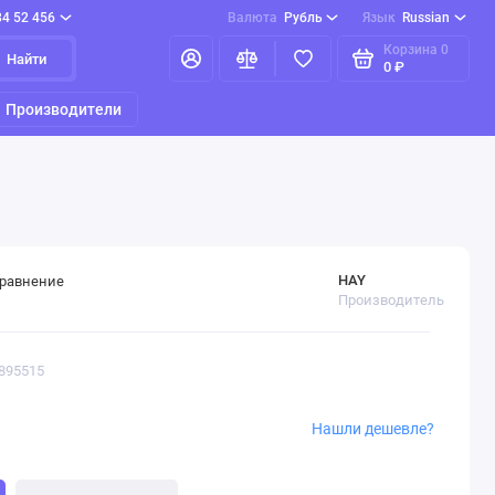
84 52 456
Валюта
Рубль
Язык
Russian
Корзина
0
Найти
0 ₽
Производители
HAY
сравнение
Производитель
9895515
Нашли дешевле?