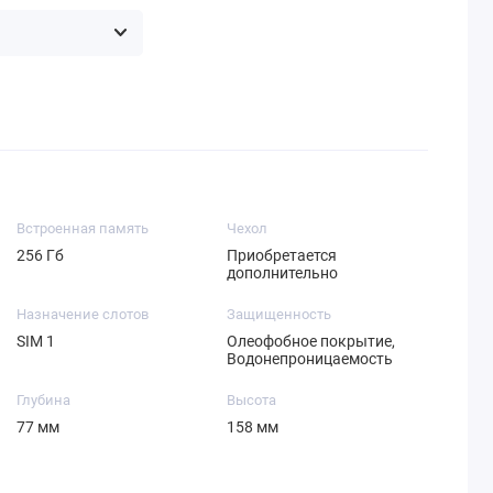
Встроенная память
Чехол
256 Гб
Приобретается
дополнительно
Назначение слотов
Защищенность
SIM 1
Олеофобное покрытие,
Водонепроницаемость
Глубина
Высота
77 мм
158 мм