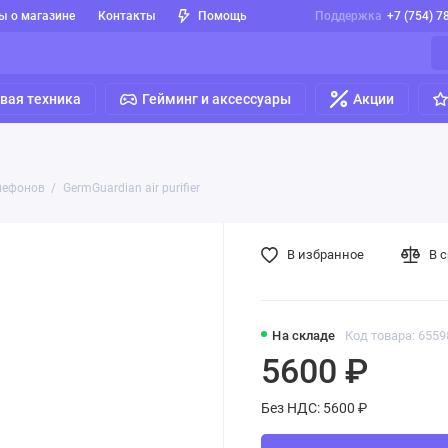
ы о магазине
Контакты
Помощь
Поддержка
+7 (754) 7
вая техника
Гейминг и аксессуары
Акции
лефонов
GermGuardian air purifier
В избранное
В 
На складе
Код товара: 655
5600 ₽
Без НДС: 5600 ₽