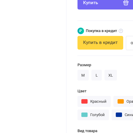
Купить
₽
Покупка в кредит
Купить в кредит
о
Размер
M
L
XL
Цвет
Красный
Ор
Голубой
Син
Вид товара