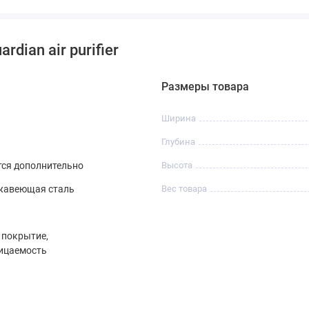
ian air purifier
Размеры товара
Ширина
Глубина
тся дополнительно
Высота
ржавеющая сталь
Вес товара
 покрытие,
ицаемость