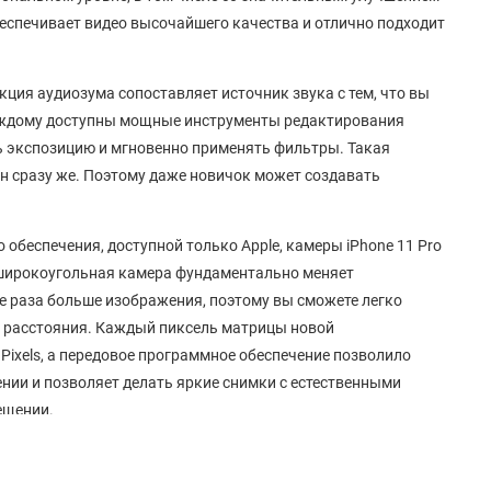
беспечивает видео высочайшего качества и отлично подходит
ция аудиозума сопоставляет источник звука с тем, что вы
 каждому доступны мощные инструменты редактирования
ь экспозицию и мгновенно применять фильтры. Такая
ен сразу же. Поэтому даже новичок может создавать
 обеспечения, доступной только Apple, камеры iPhone 11 Pro
хширокоугольная камера фундаментально меняет
е раза больше изображения, поэтому вы сможете легко
го расстояния. Каждый пиксель матрицы новой
ixels, а передовое программное обеспечение позволило
нии и позволяет делать яркие снимки с естественными
ещении.