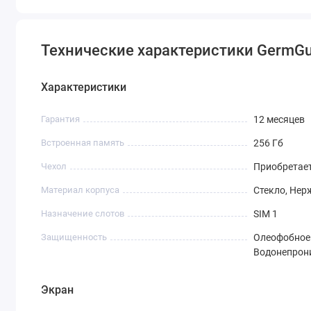
Технические характеристики GermGuard
Характеристики
Гарантия
12 месяцев
Встроенная память
256 Гб
Чехол
Приобретае
Материал корпуса
Стекло, Не
Назначение слотов
SIM 1
Защищенность
Олеофобное
Водонепрон
Экран