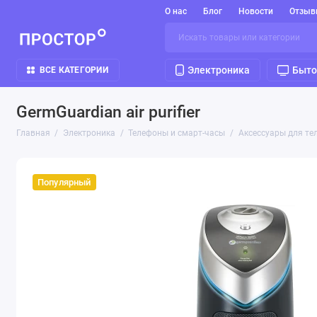
О нас
Блог
Новости
Отзыв
Электроника
Быто
ВСЕ КАТЕГОРИИ
GermGuardian air purifier
Главная
Электроника
Телефоны и смарт-часы
Аксессуары для те
Популярный