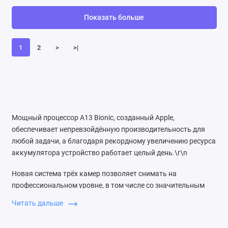
Показать больше
1
2
>
>|
Мощный процессор A13 Bionic, созданный Apple,
обеспечивает непревзойдённую производительность для
любой задачи, а благодаря рекордному увеличению ресурса
аккумулятора устройство работает целый день.\r\n
Новая система трёх камер позволяет снимать на
профессиональном уровне, в том числе со значительным
улучшением качества в условиях слабого освещения.
Читать дальше
Камера также обеспечивает видео высочайшего качества и
отлично подходит для съёмки движения.