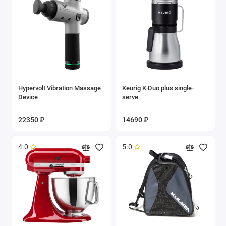
Hypervolt Vibration Massage
Keurig K-Duo plus single-
Device
serve
22350 ₽
14690 ₽
4.0
5.0