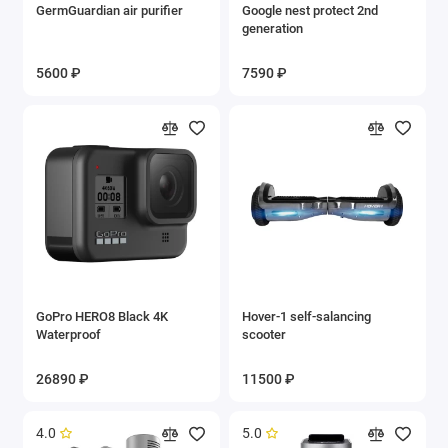
GermGuardian air purifier
Google nest protect 2nd
generation
5600 ₽
7590 ₽
GoPro HERO8 Black 4K
Hover-1 self-salancing
Waterproof
scooter
26890 ₽
11500 ₽
4.0
5.0