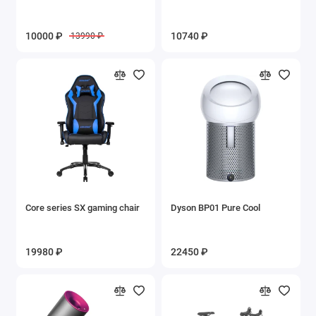
10000 ₽
10740 ₽
13990 ₽
Core series SX gaming chair
Dyson BP01 Pure Cool
19980 ₽
22450 ₽