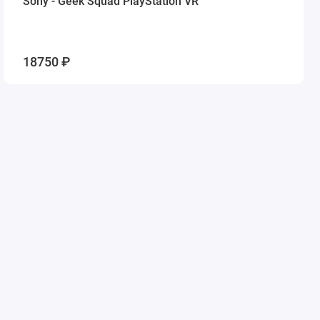
Sony - Geek Squad PlayStation VR
18750 ₽