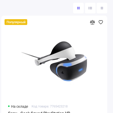
Популярный
На складе
Код товара: 7765423218