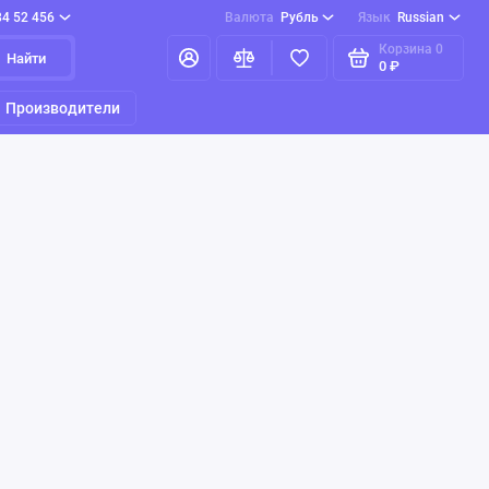
84 52 456
Валюта
Рубль
Язык
Russian
Корзина
0
Найти
0 ₽
Производители