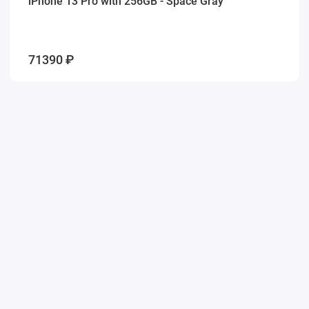
iPhone 13 Pro with 256GB - Space Gray
71390 ₽