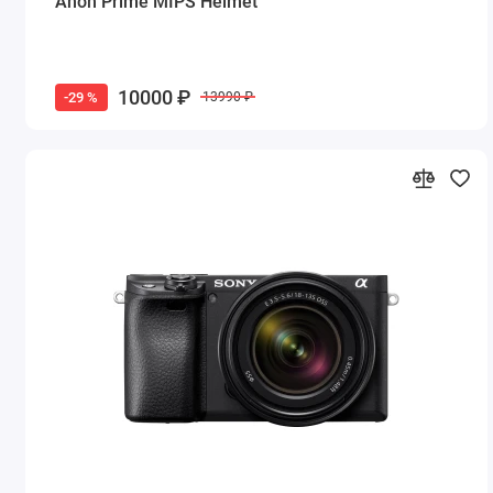
Anon Prime MIPS Helmet
10000 ₽
-29 %
13990 ₽