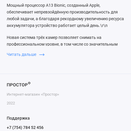
Мощный процессор A13 Bionic, созданный Apple,
обеспечивает непревзойдённую производительность для
любой задачи, а благодаря рекордному увеличению ресурса
аккумулятора устройство работает целый день.\r\n
Новая система трёх камер позволяет снимать на
профессиональном уровне, в том числе со значительным
улучшением качества в условиях слабого освещения.
Читать дальше
Камера также обеспечивает видео высочайшего качества и
отлично подходит для съёмки движения.
Переключаться между тремя камерами очень легко, а
функция аудиозума сопоставляет источник звука с тем, что
вы видите в кадре, приглушая посторонние шумы. В iOS 13
Интернет-магазин «Простор»
каждому доступны мощные инструменты редактирования
видео. Можно поворачивать и обрезать кадр, увеличивать
2022
экспозицию и мгновенно применять фильтры. Такая
обработка занимает считанные секунды, а результат виден
Поддержка
сразу же. Поэтому даже новичок может создавать
+7 (754) 784 52 456
видеопроекты профессионального качества.