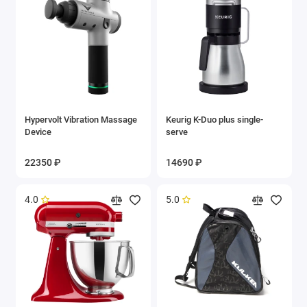
Hypervolt Vibration Massage
Keurig K-Duo plus single-
Device
serve
22350 ₽
14690 ₽
4.0
5.0