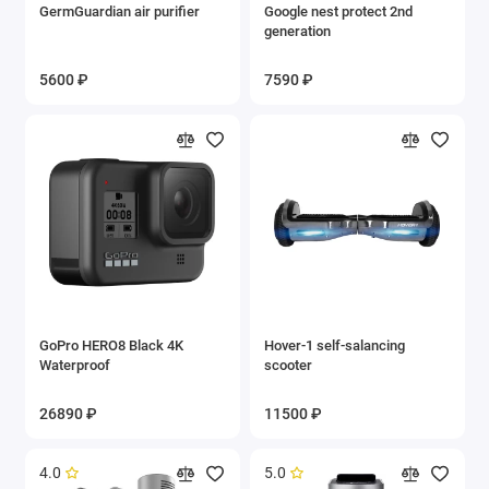
GermGuardian air purifier
Google nest protect 2nd
generation
5600 ₽
7590 ₽
GoPro HERO8 Black 4K
Hover-1 self-salancing
Waterproof
scooter
26890 ₽
11500 ₽
4.0
5.0