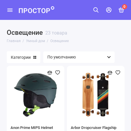
0
Освещение
Бытовая техника
23 товара
Главная
Умный дом
Освещение
Датчики безопасности
Категории
Освещение
Розетки
Сигнализации
Показать все
Anon Prime MIPS Helmet
Arbor Dropcruiser Flagship