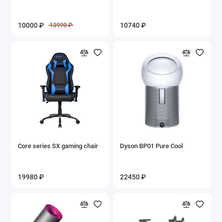
10000 ₽
10740 ₽
13990 ₽
Core series SX gaming chair
Dyson BP01 Pure Cool
19980 ₽
22450 ₽