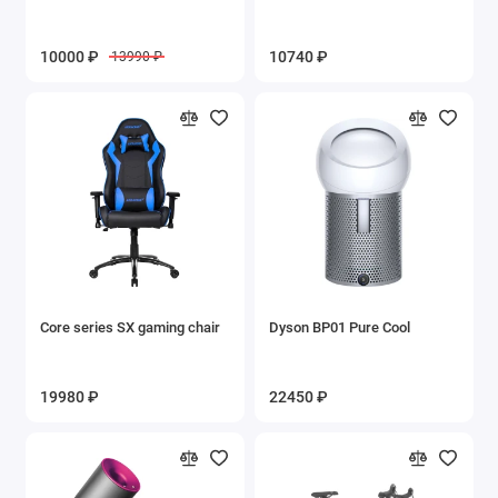
10000 ₽
10740 ₽
13990 ₽
Core series SX gaming chair
Dyson BP01 Pure Cool
19980 ₽
22450 ₽