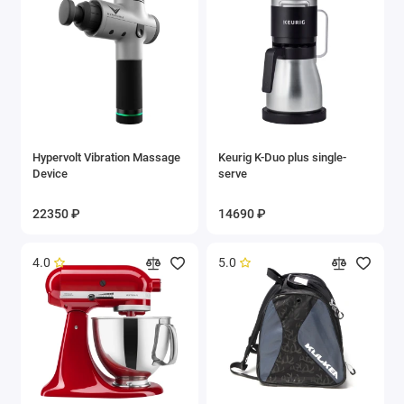
Hypervolt Vibration Massage
Keurig K-Duo plus single-
Device
serve
22350 ₽
14690 ₽
4.0
5.0