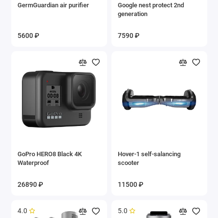
GermGuardian air purifier
Google nest protect 2nd
generation
5600 ₽
7590 ₽
GoPro HERO8 Black 4K
Hover-1 self-salancing
Waterproof
scooter
26890 ₽
11500 ₽
4.0
5.0