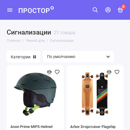
0
Сигнализации
Бытовая техника
23 товара
Главная
Умный дом
Сигнализации
Датчики безопасности
Категории
Освещение
Розетки
Сигнализации
Показать все
Anon Prime MIPS Helmet
Arbor Dropcruiser Flagship