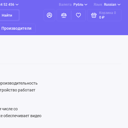
84 52 456
Валюта
Рубль
Язык
Russian
Корзина
0
Найти
0 ₽
Производители
 производительность
стройство работает
 числе со
е обеспечивает видео