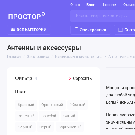
О нас
Блог
Новости
Отзыв
Электроника
Быто
ВСЕ КАТЕГОРИИ
Антенны и аксессуары
Главная
Электроника
Телевизоры и видеотехника
Антенны и акс
Фильтр
4
Сбросить
Мощный процес
Цвет
для любой зад
целый день.\r
Красный
Оранжевый
Желтый
Новая система
Зеленый
Голубой
Синий
значительным 
Черный
Серый
Коричневый
высочайшего к