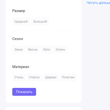
Читать даль
Переключаться
Размер
с тем, что вы
инструменты р
Средний
Большой
мгновенно при
сразу же. Поэ
Сезон
Благодаря тес
камеры iPhone
Зима
Весна
Лето
Осень
фундаменталь
изображения, 
расстояния. 
Материал
Pixels, а пер
слабом освеще
Сталь
Стекло
Дерево
Пластик
как на улице, 
\r\n
Показать