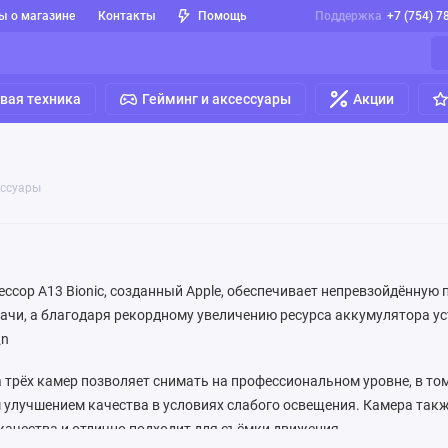
ы о магазине
Контакты
Помощь
Поддержка
+7 (754) 7
вая техника
Гейминг и аксессуары
Акции
ессуары
сор A13 Bionic, созданный Apple, обеспечивает непревзойдённую
ачи, а благодаря рекордному увеличению ресурса аккумулятора у
\n
 трёх камер позволяет снимать на профессиональном уровне, в том
улучшением качества в условиях слабого освещения. Камера такж
ачества и отлично подходит для съёмки движения.