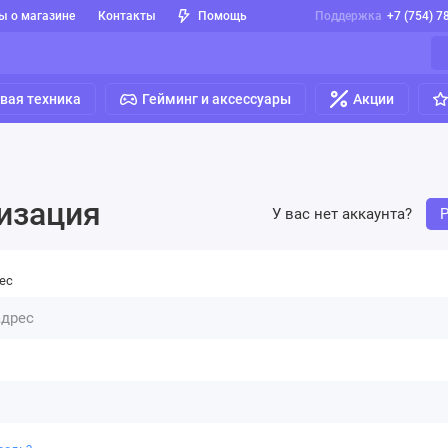
ы о магазине
Контакты
Помощь
Поддержка
+7 (754) 7
вая техника
Гейминг и аксессуары
Акции
изация
У вас нет аккаунта?
рес