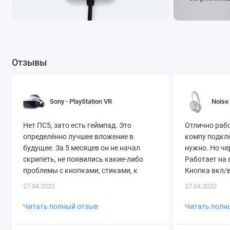
Отзывы
Sony - PlayStation VR
Noise
Нет ПС5, зато есть геймпад. Это
Отлично рабо
определённо лучшее вложение в
компу подклю
будущее. За 5 месяцев он не начал
нужно. Но че
скрипеть, не появились какие-либо
Работает на 
проблемы с кнопками, стиками, к
Кнопка вкл/
моему ноутбуку и другим устройствам
Компактная.
27.04.2022
27.04.2022
по..
раб..
Читать полный отзыв
Читать полн