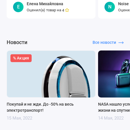
Елена Михайловна
Noise
Е
N
Оценил(а) товар на
Оценил
4
Новости
Все новости
% Акция
Покупай и не жди. До -50% на весь
NASA нашло усл
электротранспорт!
жизни на спутни
15 Мая, 2022
14 Мая, 2022