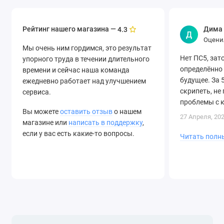
Рейтинг нашего магазина —
Дима
4.3
Д
Оцени
Мы очень ним гордимся, это результат
Нет ПС5, зат
упорного труда в течении длительного
определённо
времени и сейчас наша команда
будущее. За 
ежедневно работает над улучшением
скрипеть, не
сервиса.
проблемы с к
Вы можете
оставить отзыв
о нашем
моему ноутбу
27 Апреля, 20
магазине или
написать в поддержку
,
по..
если у вас есть какие-то вопросы.
Читать полн