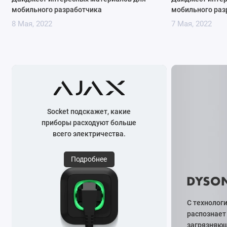
мобильного разработчика
мобильного раз
8 Мая, 2022
7 Мая, 2022
Socket подскажет, какие
приборы расходуют больше
всего электричества.
Подробнее
С технологи
распознает
загрязняющ