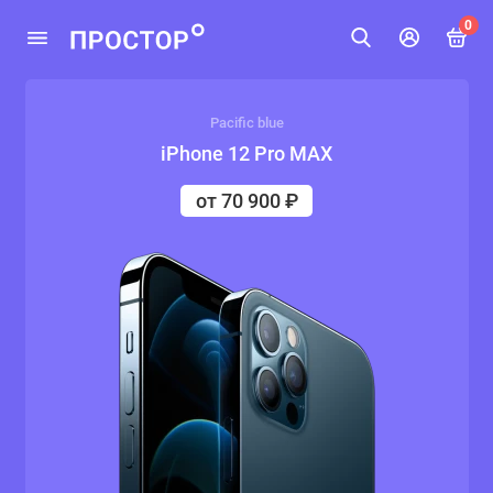
0
Pacific blue
iPhone 12 Pro MAX
от 70 900 ₽